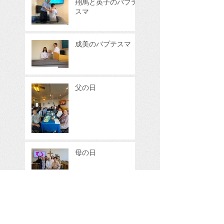
翔馬と英子のバプテ
スマ
成美のバプテスマ
父の日
母の日
教会秋フェスティバ
ル