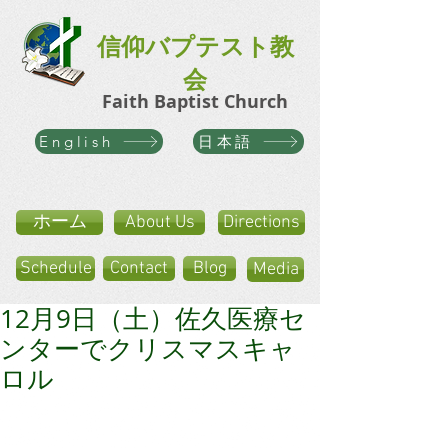
信仰バプテスト教
会
Faith Baptist Church
日本語
English
ホーム
About Us
Directions
Schedule
Contact
Blog
Media
12月9日（土）佐久医療セ
ンターでクリスマスキャ
ロル