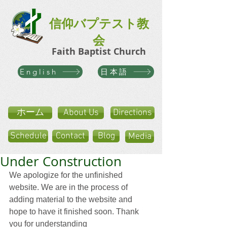
信仰バプテスト教
会
Faith Baptist Church
日本語
English
ホーム
About Us
Directions
Schedule
Contact
Blog
Media
Under Construction
We apologize for the unfinished 
website. We are in the process of 
adding material to the website and 
hope to have it finished soon. Thank 
you for understanding