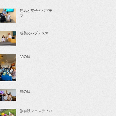
翔馬と英子のバプテス
マ
成美のバプテスマ
父の日
母の日
教会秋フェスティバル