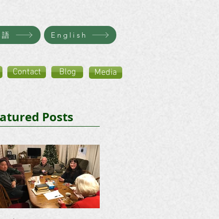
本語
English
Contact
Blog
Media
atured Posts