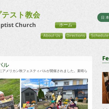
プテスト教会
日
aptist Church
ホーム
About Us
Directions
Schedule
Fe
バル
庭にアメリカン秋フェスティバルが開催されました。素晴ら