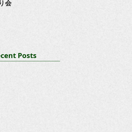
り会
cent Posts