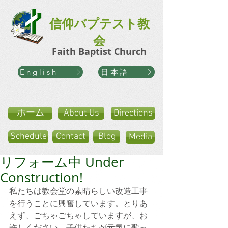
信仰バプテスト教
会
Faith Baptist Church
日本語
English
ホーム
About Us
Directions
Schedule
Contact
Blog
Media
リフォーム中 Under
Construction!
私たちは教会堂の素晴らしい改造工事
を行うことに興奮しています。とりあ
えず、ごちゃごちゃしていますが、お
許しください。子供たちが元気に歌っ