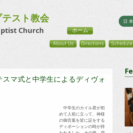
プテスト教会
日
aptist Church
ホーム
About Us
Directions
Schedule
Fe
テスマ式と中学生によるディヴォ
　中学生のカイル君が初
めて人前に立って、神様
の御言葉を皆に証をする
ディボーションの時が持
たれました。その後、場