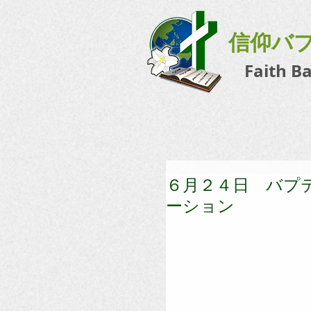
信仰バ
Faith B
６月２４日 バプ
ーション