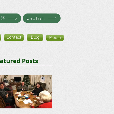
本語
English
Contact
Blog
Media
atured Posts