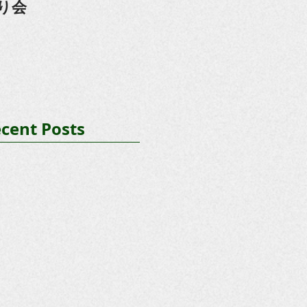
り会
cent Posts