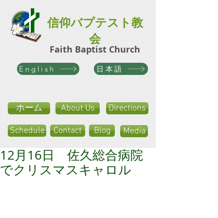
信仰バプテスト教
会
Faith Baptist Church
日本語
English
ホーム
About Us
Directions
Schedule
Contact
Blog
Media
12月16日 佐久総合病院
でクリスマスキャロル