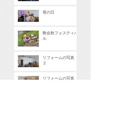
母の日
教会秋フェスティバ
ル
リフォームの写真
２
リフォームの写真
１
リフォーム中 Under
Construction!
バプテスマを授ける
事とイースターの日