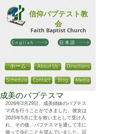
信仰バプテスト教
会
Faith Baptist Church
日本語
English
ホーム
About Us
Directions
Schedule
Contact
Blog
Media
成美のバプテスマ
2026年3月29日、成美姉妹のバプテス
マ式を行うことができました。彼女は
2025年5月に主を救い主として受け入
れ、その後、バプテスマを通して主に
倣って歩むことを望んでいました。証